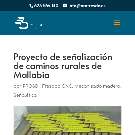
623 564 130
info@protresde.es
Proyecto de señalización
de caminos rurales de
Mallabia
por
PRO3D
|
Fresado CNC
,
Mecanizado madera
,
Señalética