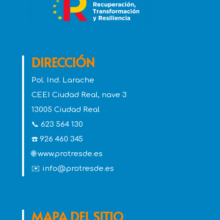
DIRECCIÓN
Pol. Ind. Larache
CEEI Ciudad Real, nave 3
13005 Ciudad Real
📞 623 564 130
☎️ 926 460 345
🌐 www.protresde.es
✉️ info@protresde.es
MAPA DEL SITIO